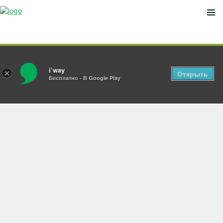
Мобильное приложение
Мен
i’way
×
Открыть
Бесплатно - В Google Play