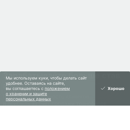
Зарабатывайте больше став
Мы используем куки, чтобы делать сайт
агентом i'way
удобнее. Оставаясь на сайте,
вы соглашаетесь с
положением
Хорошо
о хранении и защите
Повышайте лояльность клиентов
персональных данных
и прибыль за счёт продажи трансферов
130 стран
600 аэропортов
2500+ трансферов каждый день