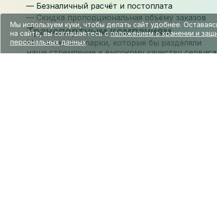
Безналичный расчёт и постоплата
Скидка пропорциональная объёму заказов
Мы используем куки, чтобы делать сайт удобнее. Оставаяс
Транспортным компаниям
на сайте, вы соглашаетесь с
положением о хранении и защ
персональных данных
Мы ищем автопарки, которые бы разделяли
наше стремление к высокому качеству сервиса
— тех, кто готов стать лицом нашей компании.
3 000 партнёров по всему
миру работают с нами