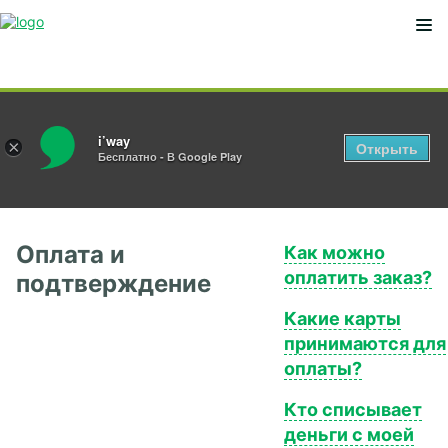
Мобильное приложение
Мен
i’way
×
Открыть
Бесплатно - В Google Play
Оплата и
Как можно
оплатить заказ?
подтверждение
Какие карты
принимаются для
оплаты?
Кто списывает
деньги с моей