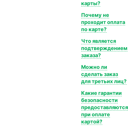
карты?
Почему не
проходит оплата
по карте?
Что является
подтверждением
заказа?
Можно ли
сделать заказ
для третьих лиц?
Какие гарантии
безопасности
предоставляются
при оплате
картой?